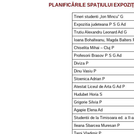
PLANIFICĂRILE SPAŢIULUI EXPOZI
Tineri studenti „Ion Mincu” G
Expozitia judeteana P S G Ad
Trutiu Alexandru Leonard Ad G
Ioana Bohalteanu, Magda Balters 
Chiselita Mihai – Cluj P
Profesorii Brasov P S G Ad
Diviza P
Dinu Vasiu P
Stoenica Adrian P
Atestat Liceul de Arta G Ad P
Hudubet Horia S
Grigorie Silvia P
Agapie Elena Ad
Studentii de la Timisoara ed. a II-
Ileana Sbarcea Muresan P
Taroi Vladimir P